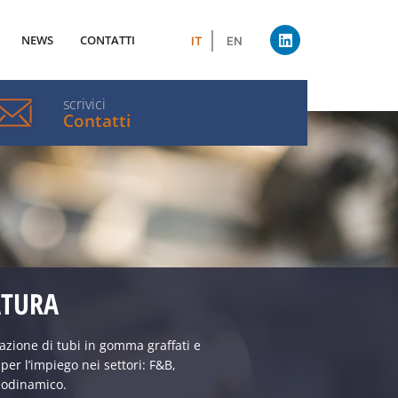
NEWS
CONTATTI
IT
EN
scrivici
Contatti
ATURA
zazione di tubi in gomma graffati e
 per l’impiego nei settori: F&B,
eodinamico.