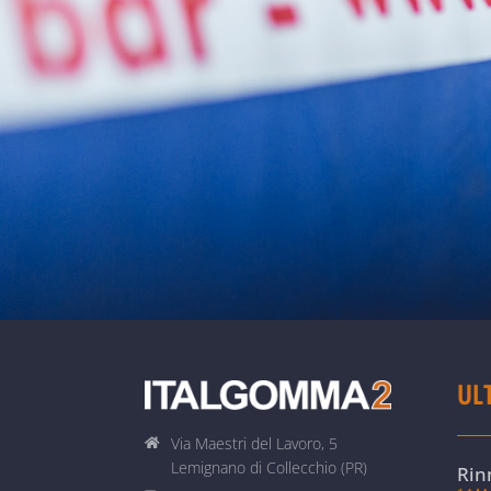
UL
Via Maestri del Lavoro, 5
Lemignano di Collecchio (PR)
Rin